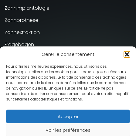
Zahnimplantologie
Zahnprothese
Zahnextraktion
Fragebogen
Gérer le consentement
Prothèse supra-implantaire
Pour offrir les meilleures expériences, nous utilisons des
technologies telles que les cookies pour stocker et/ou accéder aux
Cabinet Dentaire Smile Galerie ©
informations des appareils. Le fait de consentir à ces technologies
2026 - Alle Rechte vorbehalten
nous permettra de traiter des données telles que le comportement
de navigation ou les ID uniques sur ce site. Le fait de ne pas
Entwurf und Umsetzung :
Mediweb
consentir ou de retirer son consentement peut avoir un effet négatif
Impressum
sur certaines caractéristiques et fonctions.
Accepter
Français
(
Französisch
)
English
(
Englisch
)
Deutsch
Voir les préférences